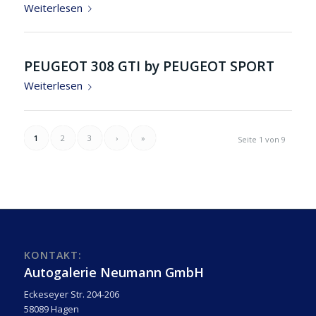
Weiterlesen
PEUGEOT 308 GTI by PEUGEOT SPORT
Weiterlesen
1
2
3
›
»
Seite 1 von 9
KONTAKT:
Autogalerie Neumann GmbH
Eckeseyer Str. 204-206
58089 Hagen